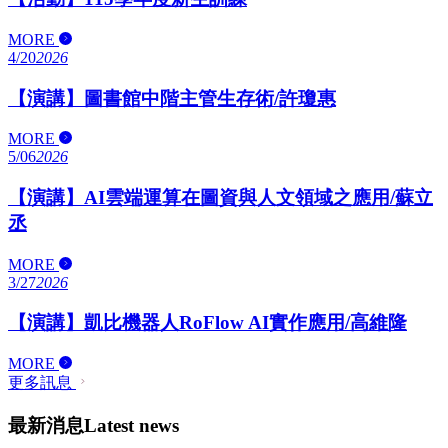
MORE
4/20
2026
【演講】圖書館中階主管生存術/許瓊惠
MORE
5/06
2026
【演講】AI雲端運算在圖資與人文領域之應用/蘇立
丞
MORE
3/27
2026
【演講】凱比機器人RoFlow AI實作應用/高維隆
MORE
更多訊息
最新消息
Latest news