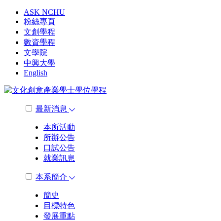
ASK NCHU
粉絲專頁
文創學程
數資學程
文學院
中興大學
English
最新消息
本所活動
所辦公告
口試公告
就業訊息
本系簡介
簡史
目標特色
發展重點