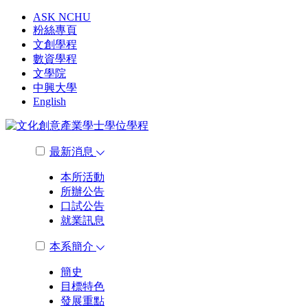
ASK NCHU
粉絲專頁
文創學程
數資學程
文學院
中興大學
English
最新消息
本所活動
所辦公告
口試公告
就業訊息
本系簡介
簡史
目標特色
發展重點