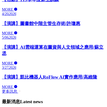
MORE
4/20
2026
【演講】圖書館中階主管生存術/許瓊惠
MORE
5/06
2026
【演講】AI雲端運算在圖資與人文領域之應用/蘇立
丞
MORE
3/27
2026
【演講】凱比機器人RoFlow AI實作應用/高維隆
MORE
更多訊息
最新消息
Latest news