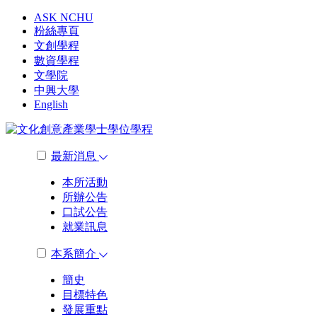
ASK NCHU
粉絲專頁
文創學程
數資學程
文學院
中興大學
English
最新消息
本所活動
所辦公告
口試公告
就業訊息
本系簡介
簡史
目標特色
發展重點