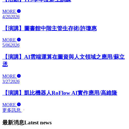
MORE
4/20
2026
【演講】圖書館中階主管生存術/許瓊惠
MORE
5/06
2026
【演講】AI雲端運算在圖資與人文領域之應用/蘇立
丞
MORE
3/27
2026
【演講】凱比機器人RoFlow AI實作應用/高維隆
MORE
更多訊息
最新消息
Latest news