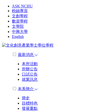
ASK NCHU
粉絲專頁
文創學程
數資學程
文學院
中興大學
English
最新消息
本所活動
所辦公告
口試公告
就業訊息
本系簡介
簡史
目標特色
發展重點