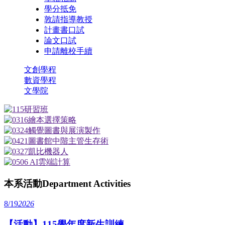
學分抵免
敦請指導教授
計畫書口試
論文口試
申請離校手續
文創學程
數資學程
文學院
本系活動
Department Activities
8/19
2026
【活動】115學年度新生訓練