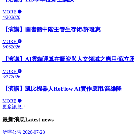
MORE
4/20
2026
【演講】圖書館中階主管生存術/許瓊惠
MORE
5/06
2026
【演講】AI雲端運算在圖資與人文領域之應用/蘇立
MORE
3/27
2026
【演講】凱比機器人RoFlow AI實作應用/高維隆
MORE
更多訊息
最新消息
Latest news
所辦公告
2026-07-28