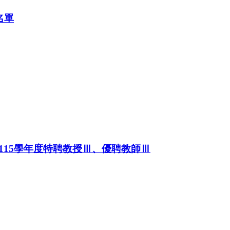
名單
15學年度特聘教授Ⅲ、優聘教師Ⅲ