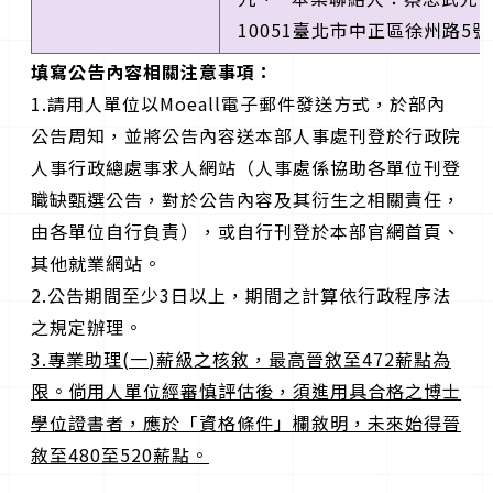
10051臺北市中正區徐州路5
填寫公告內容相關注意事項：
1.請用人單位以Moeall電子郵件發送方式，於部內
公告周知，並將公告內容送本部人事處刊登於行政院
人事行政總處事求人網站（人事處係協助各單位刊登
職缺甄選公告，對於公告內容及其衍生之相關責任，
由各單位自行負責），或自行刊登於本部官網首頁、
其他就業網站。
2.公告期間至少3日以上，期間之計算依行政程序法
之規定辦理。
3.
專業助理
(
一
)
薪級之核敘，最高晉敘至
472
薪點為
限。倘用人單位經審慎評估後，須進用具合格之博士
學位證書者，應於「資格條件」欄敘明，未來始得晉
敘至
480
至
520
薪點。