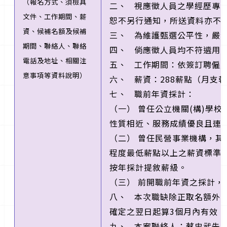
（報名方式、須檢具
二、 視應徵人員之學經歷專
文件、工作期間、薪
恕不另行通知，所送資料亦不
資、候補名額及候補
三、 為維護甄選公平性，嚴
期間、聯絡人、聯絡
四、 倘應徵人員均不符遴用
電話及地址、相關注
五、 工作期間：依簽訂聘僱
意事項等資料說明）
六、 薪資：288薪點（月支報
七、 職前年資採計：
（一） 曾任公立機關(構)學
性質相近、服務成績優良且連
（二） 曾任民營事業機構，其
程度最低薪點以上之薪資標準)
按年採計提敘薪級。
（三） 前開職前年資之採計，
八、 本次職缺除正取名額外
確定之翌日起算3個月內有效。
九、 本案聯絡人：蔡忠武先生，