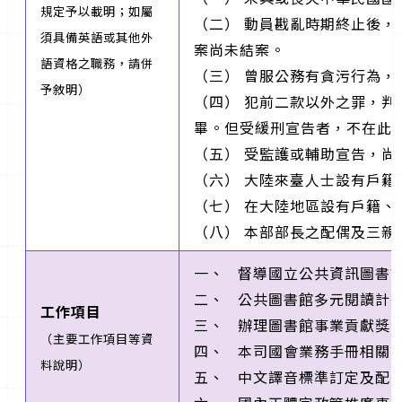
規定予以載明；如屬
（二） 動員戡亂時期終止後
須具備英語或其他外
案尚未結案。
語資格之職務，請併
（三） 曾服公務有貪污行為
予敘明）
（四） 犯前二款以外之罪，
畢。但受緩刑宣告者，不在此
（五） 受監護或輔助宣告，尚
（六） 大陸來臺人士設有戶籍
（七） 在大陸地區設有戶籍
（八） 本部部長之配偶及三親
一、 督導國立公共資訊圖書
二、 公共圖書館多元閱讀計
工作項目
三、 辦理圖書館事業貢獻獎
（主要工作項目等資
四、 本司國會業務手冊相關
料說明）
五、 中文譯音標準訂定及配