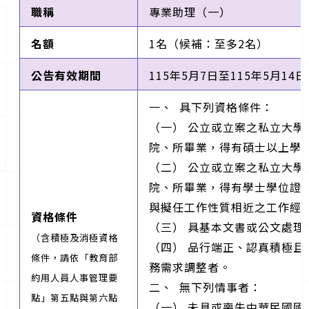
職稱
專業助理（一）
名額
1名（候補：至多2名）
公告有效期間
115年5月7日至115年5月14
一、 具下列資格條件：
（一） 公立或立案之私立大
院、所畢業，得有碩士以上學
（二） 公立或立案之私立大
院、所畢業，得有學士學位證
與擬任工作性質相近之工作經
資格條件
（三） 具基本文書或公文處理
（含積極及消極資格
（四） 品行端正、認真積極
條件，請依「教育部
務需求調整者。
約用人員人事管理要
二、 無下列情事者：
點」第五點與第六點
（一） 未具或喪失中華民國國