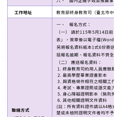
六、 國內正體字政策推廣事
工作地址
教育部終身教育司（臺北市中正
一、 報名方式：
（一） 請於115年5月14
表」，簽章後以電子檔(Word及PDF
另將報名資料紙本1式6份寄送
括報名逾期、報名資料不齊全
（二） 應送報名資料：
終身教育司約用人員應徵履
最高學歷畢業證書影本
與資格條件相符之相關工作
考試、專業證照或語文能力
身心障礙證明影本（無則免
其他相關證明文件資料
(註：所有資料證件請以A4格
聯絡方式
楚或未檢附證明文件者均不予採