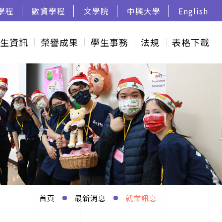
學程
數資學程
文學院
中興大學
English
生資訊
榮譽成果
學生事務
法規
表格下載
首頁
最新消息
就業訊息