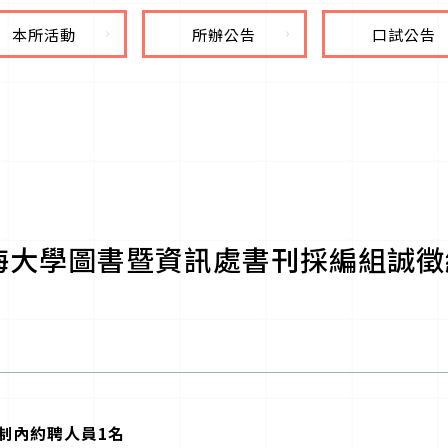
本所活動
所辦公告
口試公告
海大學圖書暨資訊處書刊採編組誠徵
制內約聘人員1名