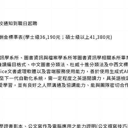
本校通知到職日起聘
準表(學士級36,190元；碩士級以上41,380元)
書資訊學系所、圖書資訊與檔案學系所等圖書資訊學相關系所畢
西文機讀編目格式、中文圖書分類法、杜威十進分類法及中西文
nt等Office文書處理軟體以及雲端服務使用能力，善於使用生成式
以及轉換至下一代自動化系統，需一定程度之英語閱讀力，具英語
熱愛學習，並有良好之人際溝通及協調能力、能與團隊密切合
證書影本、公文寫作及電腦應用之能力證明(公文撰寫技巧與實