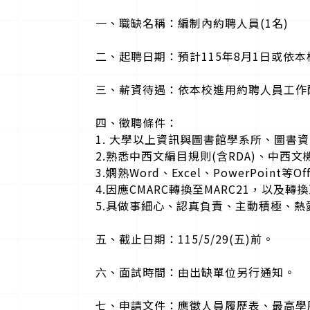
一、職缺名稱：編制內約聘人員(1名)
二、起聘日期：預計115年8月1日或依
三、薪資待遇：依本校進用約聘人員工作酬金標
四、徵聘條件：
1. 大學以上資訊與圖書館學系所、圖
2.熟悉中西文編目規則(含RDA)、中
3.嫻熟Word、Excel、PowerPoi
4.因應CMARC轉換至MARC21，
5.具做事細心、認真負責、主動積極、
五、截止日期：115/5/29(五)前。
六、面試時間：由出缺單位另行通知。
七、申請文件：應徵人員履歷表、最高學歷