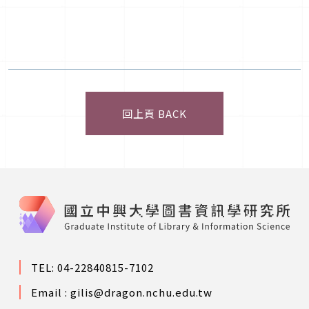
回上頁 BACK
TEL: 04-22840815-7102
Email :
gilis@dragon.nchu.edu.tw