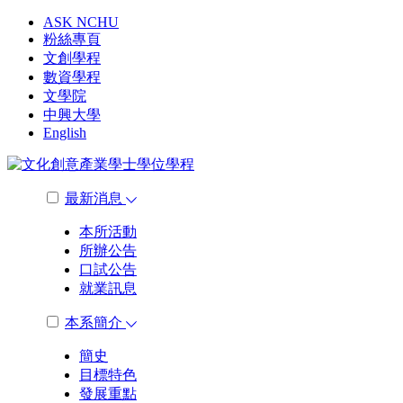
ASK NCHU
粉絲專頁
文創學程
數資學程
文學院
中興大學
English
最新消息
本所活動
所辦公告
口試公告
就業訊息
本系簡介
簡史
目標特色
發展重點