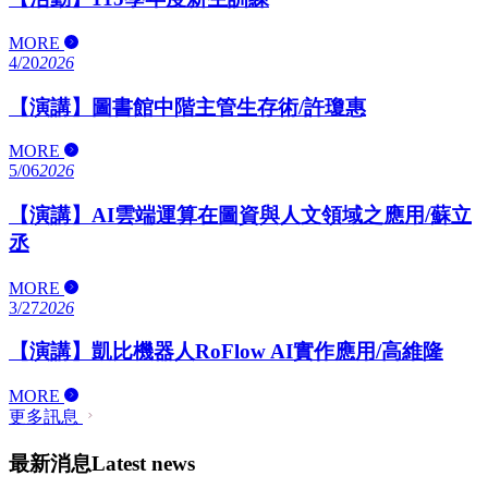
MORE
4/20
2026
【演講】圖書館中階主管生存術/許瓊惠
MORE
5/06
2026
【演講】AI雲端運算在圖資與人文領域之應用/蘇立
丞
MORE
3/27
2026
【演講】凱比機器人RoFlow AI實作應用/高維隆
MORE
更多訊息
最新消息
Latest news