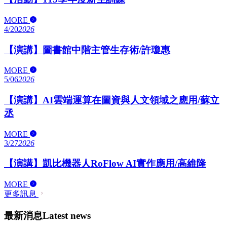
MORE
4/20
2026
【演講】圖書館中階主管生存術/許瓊惠
MORE
5/06
2026
【演講】AI雲端運算在圖資與人文領域之應用/蘇立
丞
MORE
3/27
2026
【演講】凱比機器人RoFlow AI實作應用/高維隆
MORE
更多訊息
最新消息
Latest news