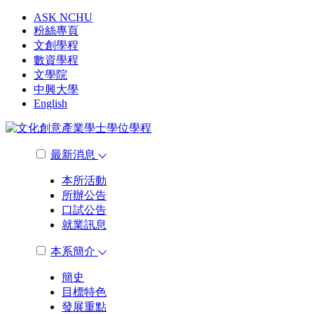
ASK NCHU
粉絲專頁
文創學程
數資學程
文學院
中興大學
English
最新消息
本所活動
所辦公告
口試公告
就業訊息
本系簡介
簡史
目標特色
發展重點