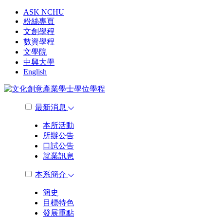
ASK NCHU
粉絲專頁
文創學程
數資學程
文學院
中興大學
English
最新消息
本所活動
所辦公告
口試公告
就業訊息
本系簡介
簡史
目標特色
發展重點