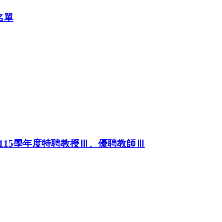
名單
15學年度特聘教授Ⅲ、優聘教師Ⅲ