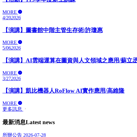
MORE
4/20
2026
【演講】圖書館中階主管生存術/許瓊惠
MORE
5/06
2026
【演講】AI雲端運算在圖資與人文領域之應用/蘇立
MORE
3/27
2026
【演講】凱比機器人RoFlow AI實作應用/高維隆
MORE
更多訊息
最新消息
Latest news
所辦公告
2026-07-28