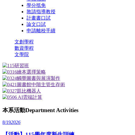
學分抵免
敦請指導教授
計畫書口試
論文口試
申請離校手續
文創學程
數資學程
文學院
本系活動
Department Activities
8/19
2026
【活動】115學年度新生訓練