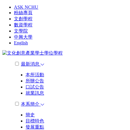
ASK NCHU
粉絲專頁
文創學程
數資學程
文學院
中興大學
English
最新消息
本所活動
所辦公告
口試公告
就業訊息
本系簡介
簡史
目標特色
發展重點