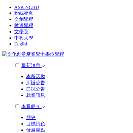
ASK NCHU
粉絲專頁
文創學程
數資學程
文學院
中興大學
English
最新消息
本所活動
所辦公告
口試公告
就業訊息
本系簡介
簡史
目標特色
發展重點