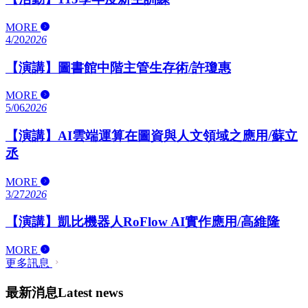
MORE
4/20
2026
【演講】圖書館中階主管生存術/許瓊惠
MORE
5/06
2026
【演講】AI雲端運算在圖資與人文領域之應用/蘇立
丞
MORE
3/27
2026
【演講】凱比機器人RoFlow AI實作應用/高維隆
MORE
更多訊息
最新消息
Latest news