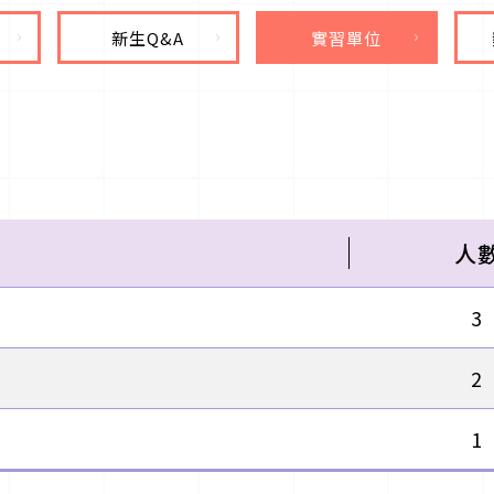
新生Q&A
實習單位
人
3
2
1