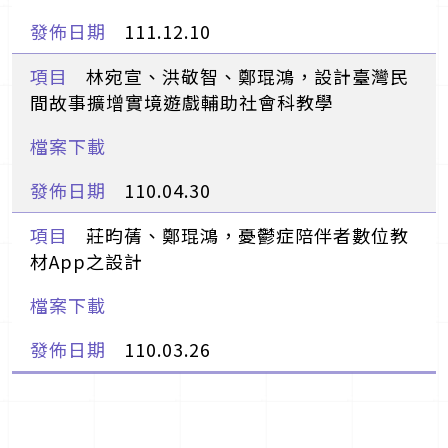
111.12.10
林宛宣、洪敬智、鄭琨鴻，設計臺灣民
間故事擴增實境遊戲輔助社會科教學
110.04.30
莊昀蒨、鄭琨鴻，憂鬱症陪伴者數位教
材App之設計
110.03.26